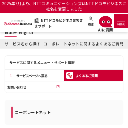
2025年7月より、NTTコミュニケーションズはNTTドコモビジネスに
社名を変更しました
日本語
English
NTTドコモビジネスお客さ
NTTドコモビジネスお客さまサポート
検索
MENU
まサポート
日本語
English
サポートトップ
サービス名から探す : コーポレートネットに関するよくあるご質問
サービス名から探す
サービスに関するメニュー・サポート情報
履歴・お気に入り
サービスページへ戻る
よくあるご質問
お知らせ
サポートサイトの使い方
お問い合わせ
工事・故障情報通知サー
OCNのお客さまはこちら
ビス
コーポレートネット
オフィシャルサイト