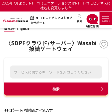
2025年7月より、NTTコミュニケーションズはNTTドコモビジネスに
社名を変更しました
日本語
English
NTTドコモビジネスお客さ
NTTドコモビジネスお客さまサポート
検索
MENU
まサポート
日本語
English
サポートトップ
〈SDPFクラウド/サーバー〉Wasabi
サービス名から探す
接続ゲートウェイ
履歴・お気に入り
お知らせ
サポートサイトの使い方
工事・故障情報通知サー
OCNのお客さまはこちら
検索
ビス
オフィシャルサイト
サポート情報について