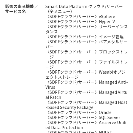
影響のある機能／
Smart Data Platform クラウド/サーバー
サービス名
（全メニュー）
〈SDPFクラウド/サーバー〉vSphere
〈SDPFクラウド/サーバー〉Hyper-V
〈SDPFクラウド/サーバー〉サーバーインス
タンス
〈SDPFクラウド/サーバー〉イメージ管理
〈SDPFクラウド/サーバー〉ベアメタルサー
バー
〈SDPFクラウド/サーバー〉ブロックストレ
ージ
〈SDPFクラウド/サーバー〉ファイルストレ
ージ
〈SDPFクラウド/サーバー〉Wasabiオブジ
ェクトストレージ
〈SDPFクラウド/サーバー〉Managed Anti-
Virus
〈SDPFクラウド/サーバー〉Managed Virtu
al Patch
〈SDPFクラウド/サーバー〉Managed Host
-based Security Package
〈SDPFクラウド/サーバー〉Oracle
〈SDPFクラウド/サーバー〉SQL Server
〈SDPFクラウド/サーバー〉Arcserve Unifi
ed Data Protection
〈SDPFクラウド/サーバー〉HULFT