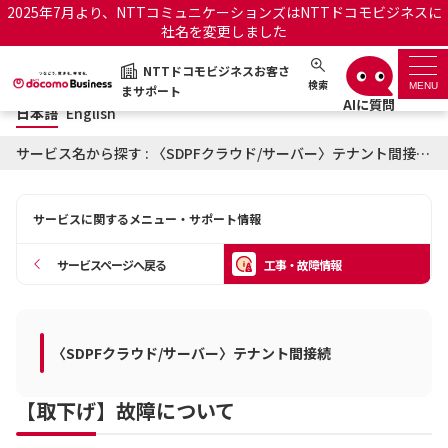
2025年7月より、NTTコミュニケーションズはNTTドコモビジネスに
社名を変更しました
日本語
English
NTTドコモビジネスお客さ
NTTドコモビジネスお客さまサポート
検索
MENU
まサポート
日本語
English
サポートトップ
サービス名から探す : 〈SDPFクラウド/サーバー〉テナント間接続に関する工事・故障情報
サービス名から探す
サービスに関するメニュー・サポート情報
履歴・お気に入り
サービスページへ戻る
工事・故障情報
お知らせ
サポートサイトの使い方
工事・故障情報通知サー
〈SDPFクラウド/サーバー〉テナント間接続
OCNのお客さまはこちら
ビス
【取下げ】故障について
オフィシャルサイト