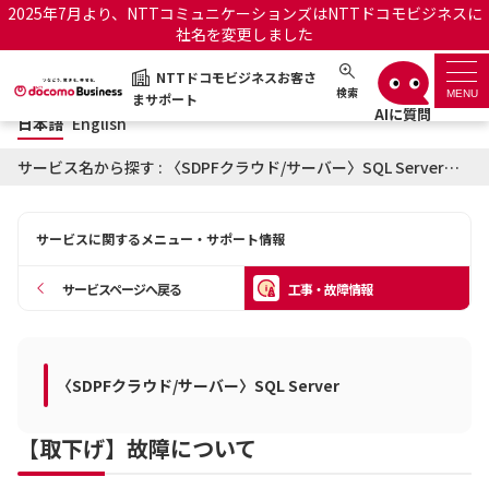
2025年7月より、NTTコミュニケーションズはNTTドコモビジネスに
社名を変更しました
日本語
English
NTTドコモビジネスお客さ
NTTドコモビジネスお客さまサポート
検索
MENU
まサポート
日本語
English
サポートトップ
サービス名から探す : 〈SDPFクラウド/サーバー〉SQL Serverに関する工事・故障情報
サービス名から探す
サービスに関するメニュー・サポート情報
履歴・お気に入り
サービスページへ戻る
工事・故障情報
お知らせ
サポートサイトの使い方
工事・故障情報通知サー
〈SDPFクラウド/サーバー〉SQL Server
OCNのお客さまはこちら
ビス
【取下げ】故障について
オフィシャルサイト