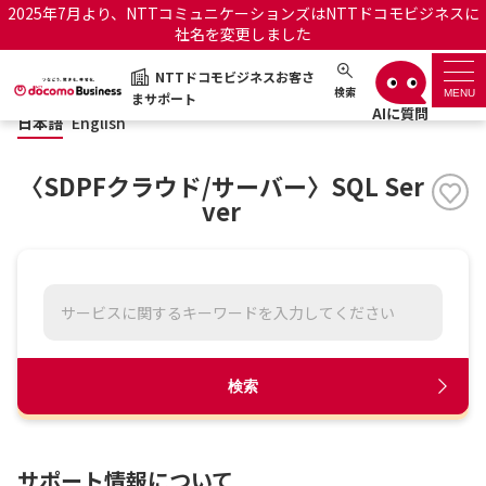
2025年7月より、NTTコミュニケーションズはNTTドコモビジネスに
社名を変更しました
日本語
English
NTTドコモビジネスお客さ
NTTドコモビジネスお客さまサポート
検索
MENU
まサポート
日本語
English
サポートトップ
〈SDPFクラウド/サーバー〉SQL Ser
サービス名から探す
ver
履歴・お気に入り
お知らせ
サポートサイトの使い方
工事・故障情報通知サー
OCNのお客さまはこちら
検索
ビス
オフィシャルサイト
サポート情報について