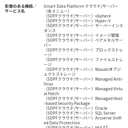
影響のある機能／
Smart Data Platform クラウド/サーバー
サービス名
（全メニュー）
〈SDPFクラウド/サーバー〉vSphere
〈SDPFクラウド/サーバー〉Hyper-V
〈SDPFクラウド/サーバー〉サーバーインス
タンス
〈SDPFクラウド/サーバー〉イメージ管理
〈SDPFクラウド/サーバー〉ベアメタルサー
バー
〈SDPFクラウド/サーバー〉ブロックストレ
ージ
〈SDPFクラウド/サーバー〉ファイルストレ
ージ
〈SDPFクラウド/サーバー〉Wasabiオブジ
ェクトストレージ
〈SDPFクラウド/サーバー〉Managed Anti-
Virus
〈SDPFクラウド/サーバー〉Managed Virtu
al Patch
〈SDPFクラウド/サーバー〉Managed Host
-based Security Package
〈SDPFクラウド/サーバー〉Oracle
〈SDPFクラウド/サーバー〉SQL Server
〈SDPFクラウド/サーバー〉Arcserve Unifi
ed Data Protection
〈SDPFクラウド/サーバー〉HULFT