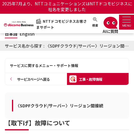
2025年7月より、NTTコミュニケーションズはNTTドコモビジネスに
社名を変更しました
日本語
English
NTTドコモビジネスお客さ
NTTドコモビジネスお客さまサポート
検索
MENU
まサポート
日本語
English
サポートトップ
サービス名から探す : 〈SDPFクラウド/サーバー〉リージョン間接続に関する工事・故障情報
サービス名から探す
サービスに関するメニュー・サポート情報
履歴・お気に入り
サービスページへ戻る
工事・故障情報
お知らせ
サポートサイトの使い方
工事・故障情報通知サー
〈SDPFクラウド/サーバー〉リージョン間接続
OCNのお客さまはこちら
ビス
【取下げ】故障について
オフィシャルサイト