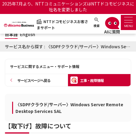
2025年7月より、NTTコミュニケーションズはNTTドコモビジネスに
社名を変更しました
日本語
English
NTTドコモビジネスお客さ
NTTドコモビジネスお客さまサポート
検索
MENU
まサポート
日本語
English
サポートトップ
サービス名から探す : 〈SDPFクラウド/サーバー〉Windows Server Remote Desktop Services SALに関する工事・故障情報
サービス名から探す
サービスに関するメニュー・サポート情報
履歴・お気に入り
サービスページへ戻る
工事・故障情報
お知らせ
サポートサイトの使い方
〈SDPFクラウド/サーバー〉Windows Server Remote
工事・故障情報通知サー
OCNのお客さまはこちら
ビス
Desktop Services SAL
【取下げ】故障について
オフィシャルサイト