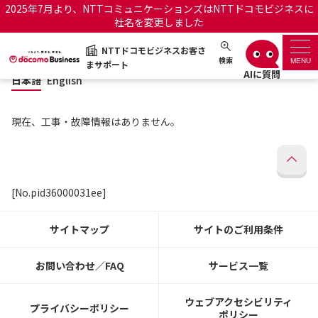
2025年7月より、NTTコミュニケーションズはNTTドコモビジネスに
社名を変更しました
日本語
English
NTTドコモビジネスお客さ
NTTドコモビジネスお客さまサポート
検索
MENU
まサポート
日本語
English
サポートトップ
現在、工事・故障情報はありません。
サービス名から探す
履歴・お気に入り
[No.pid36000031ee]
お知らせ
サポートサイトの使い方
サイトマップ
サイトのご利用条件
工事・故障情報通知サー
OCNのお客さまはこちら
ビス
お問い合わせ／FAQ
サービス一覧
オフィシャルサイト
ウェブアクセシビリティ
プライバシーポリシー
ポリシー