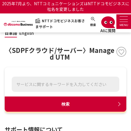
2025年7月より、NTTコミュニケーションズはNTTドコモビジネスに
社名を変更しました
日本語
English
NTTドコモビジネスお客さ
NTTドコモビジネスお客さまサポート
検索
MENU
まサポート
日本語
English
サポートトップ
〈SDPFクラウド/サーバー〉Manage
サービス名から探す
d UTM
履歴・お気に入り
お知らせ
サポートサイトの使い方
工事・故障情報通知サー
OCNのお客さまはこちら
検索
ビス
オフィシャルサイト
サポート情報について