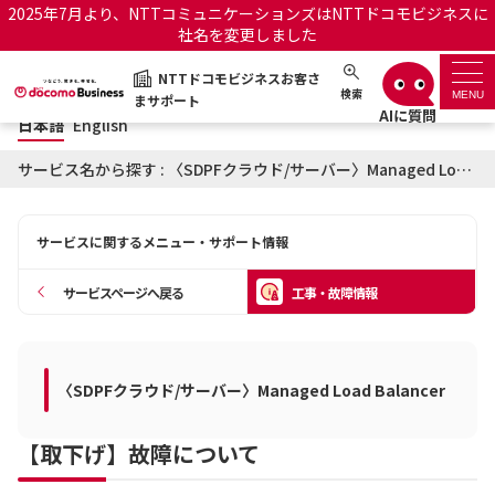
2025年7月より、NTTコミュニケーションズはNTTドコモビジネスに
社名を変更しました
日本語
English
NTTドコモビジネスお客さ
NTTドコモビジネスお客さまサポート
検索
MENU
まサポート
日本語
English
サポートトップ
サービス名から探す : 〈SDPFクラウド/サーバー〉Managed Load Balancerに関する工事・故障情報
サービス名から探す
サービスに関するメニュー・サポート情報
履歴・お気に入り
サービスページへ戻る
工事・故障情報
お知らせ
サポートサイトの使い方
工事・故障情報通知サー
〈SDPFクラウド/サーバー〉Managed Load Balancer
OCNのお客さまはこちら
ビス
【取下げ】故障について
オフィシャルサイト