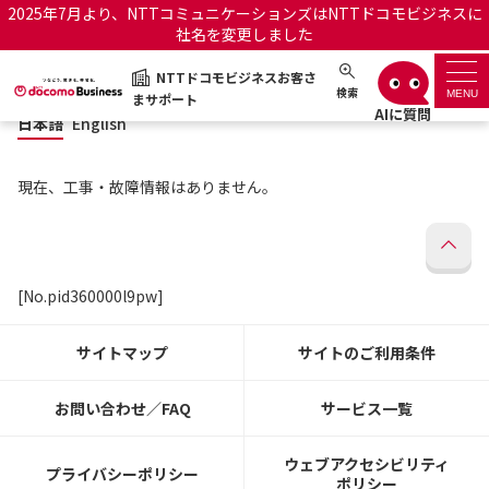
2025年7月より、NTTコミュニケーションズはNTTドコモビジネスに
社名を変更しました
日本語
English
NTTドコモビジネスお客さ
NTTドコモビジネスお客さまサポート
検索
MENU
まサポート
日本語
English
サポートトップ
現在、工事・故障情報はありません。
サービス名から探す
履歴・お気に入り
[No.pid360000l9pw]
お知らせ
サポートサイトの使い方
サイトマップ
サイトのご利用条件
工事・故障情報通知サー
OCNのお客さまはこちら
ビス
お問い合わせ／FAQ
サービス一覧
オフィシャルサイト
ウェブアクセシビリティ
プライバシーポリシー
ポリシー