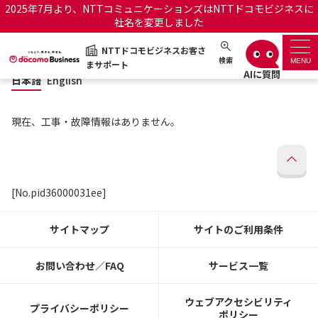
2025年7月より、NTTコミュニケーションズはNTTドコモビジネスに
社名を変更しました
日本語
English
NTTドコモビジネスお客さ
NTTドコモビジネスお客さまサポート
検索
MENU
まサポート
日本語
English
サポートトップ
現在、工事・故障情報はありません。
サービス名から探す
履歴・お気に入り
[No.pid36000031ee]
お知らせ
サポートサイトの使い方
サイトマップ
サイトのご利用条件
工事・故障情報通知サー
OCNのお客さまはこちら
ビス
お問い合わせ／FAQ
サービス一覧
オフィシャルサイト
ウェブアクセシビリティ
プライバシーポリシー
ポリシー