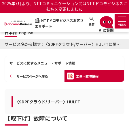
2025年7月より、NTTコミュニケーションズはNTTドコモビジネスに
社名を変更しました
日本語
English
NTTドコモビジネスお客さ
NTTドコモビジネスお客さまサポート
検索
MENU
まサポート
日本語
English
サポートトップ
サービス名から探す : 〈SDPFクラウド/サーバー〉HULFTに関する工事・故障情報
サービス名から探す
サービスに関するメニュー・サポート情報
履歴・お気に入り
サービスページへ戻る
工事・故障情報
お知らせ
サポートサイトの使い方
工事・故障情報通知サー
〈SDPFクラウド/サーバー〉HULFT
OCNのお客さまはこちら
ビス
【取下げ】故障について
オフィシャルサイト