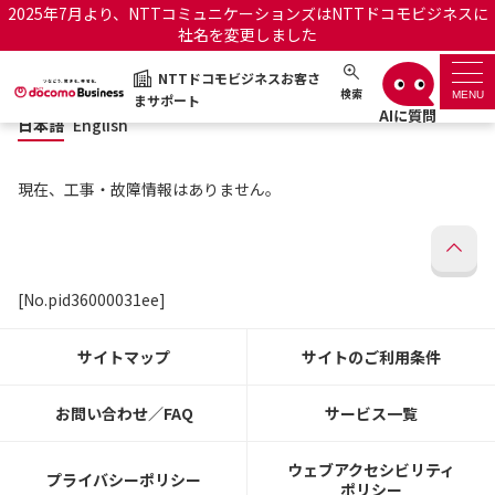
2025年7月より、NTTコミュニケーションズはNTTドコモビジネスに
社名を変更しました
日本語
English
NTTドコモビジネスお客さ
NTTドコモビジネスお客さまサポート
検索
MENU
まサポート
日本語
English
サポートトップ
現在、工事・故障情報はありません。
サービス名から探す
履歴・お気に入り
[No.pid36000031ee]
お知らせ
サポートサイトの使い方
サイトマップ
サイトのご利用条件
工事・故障情報通知サー
OCNのお客さまはこちら
ビス
お問い合わせ／FAQ
サービス一覧
オフィシャルサイト
ウェブアクセシビリティ
プライバシーポリシー
ポリシー