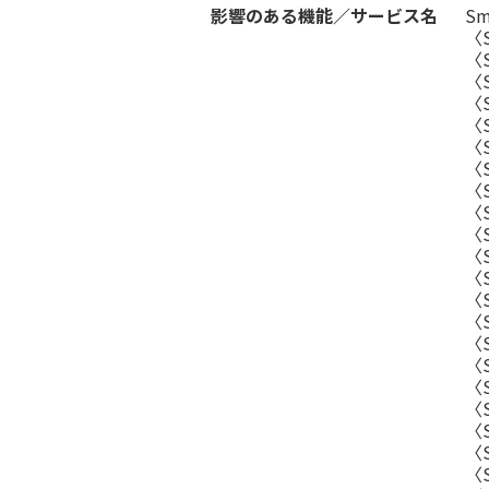
影響のある機能／サービス名
S
〈
〈
〈
〈
〈
〈
〈
〈
〈S
〈S
〈S
〈
〈
〈S
〈
〈S
〈S
〈
〈S
〈S
〈S