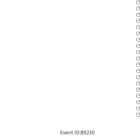
〈S
〈S
〈
〈
〈
〈
〈
〈
〈
〈
〈
〈S
〈
〈S
〈
〈
〈
〈
〈
Event ID:89230