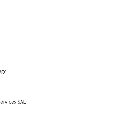
age
vices SAL