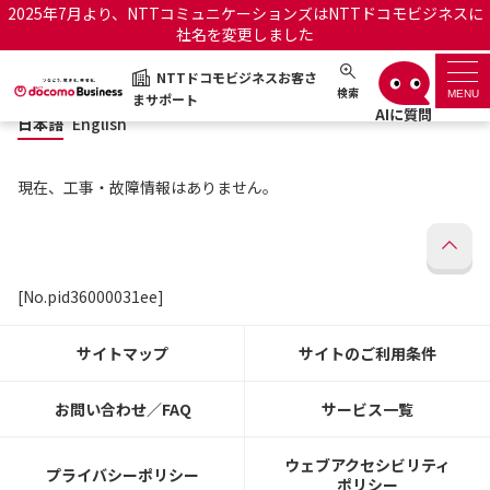
2025年7月より、NTTコミュニケーションズはNTTドコモビジネスに
社名を変更しました
日本語
English
NTTドコモビジネスお客さ
NTTドコモビジネスお客さまサポート
検索
MENU
まサポート
日本語
English
サポートトップ
現在、工事・故障情報はありません。
サービス名から探す
履歴・お気に入り
[No.pid36000031ee]
お知らせ
サポートサイトの使い方
サイトマップ
サイトのご利用条件
工事・故障情報通知サー
OCNのお客さまはこちら
ビス
お問い合わせ／FAQ
サービス一覧
オフィシャルサイト
ウェブアクセシビリティ
プライバシーポリシー
ポリシー