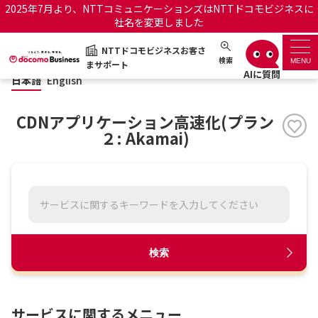
2025年7月より、NTTコミュニケーションズはNTTドコモビジネスに
社名を変更しました
日本語
English
NTTドコモビジネスお客さ
NTTドコモビジネスお客さまサポート
検索
MENU
まサポート
日本語
English
サポートトップ
CDNアプリケーション高速化(プラン
サービス名から探す
２: Akamai)
履歴・お気に入り
お知らせ
サポートサイトの使い方
工事・故障情報通知サー
OCNのお客さまはこちら
検索
ビス
オフィシャルサイト
サービスに関するメニュー