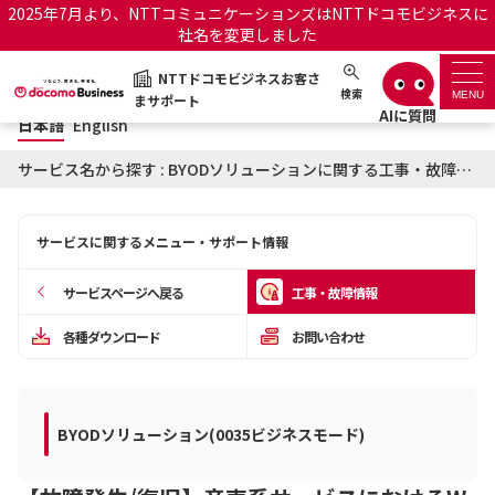
2025年7月より、NTTコミュニケーションズはNTTドコモビジネスに
社名を変更しました
日本語
English
NTTドコモビジネスお客さ
NTTドコモビジネスお客さまサポート
検索
MENU
まサポート
日本語
English
サポートトップ
サービス名から探す : BYODソリューションに関する工事・故障情報
サービス名から探す
サービスに関するメニュー・サポート情報
履歴・お気に入り
サービスページへ戻る
工事・故障情報
お知らせ
サポートサイトの使い方
各種ダウンロード
お問い合わせ
工事・故障情報通知サー
OCNのお客さまはこちら
ビス
BYODソリューション(0035ビジネスモード)
オフィシャルサイト