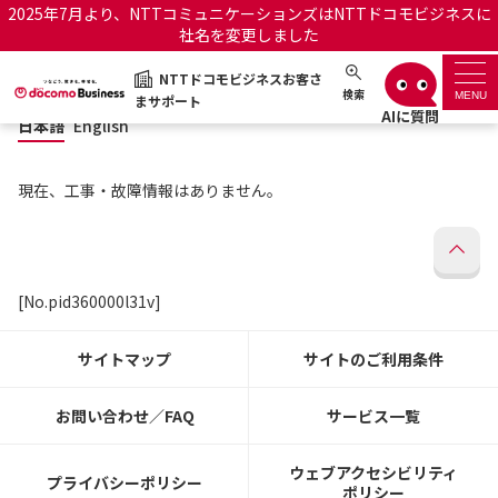
2025年7月より、NTTコミュニケーションズはNTTドコモビジネスに
社名を変更しました
日本語
English
NTTドコモビジネスお客さ
NTTドコモビジネスお客さまサポート
検索
MENU
まサポート
日本語
English
サポートトップ
現在、工事・故障情報はありません。
サービス名から探す
履歴・お気に入り
[No.pid360000l31v]
お知らせ
サポートサイトの使い方
サイトマップ
サイトのご利用条件
工事・故障情報通知サー
OCNのお客さまはこちら
ビス
お問い合わせ／FAQ
サービス一覧
オフィシャルサイト
ウェブアクセシビリティ
プライバシーポリシー
ポリシー