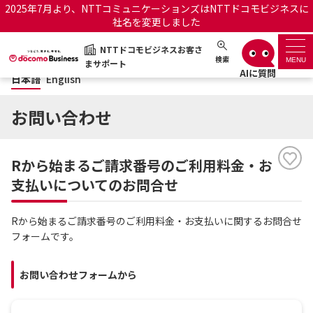
2025年7月より、NTTコミュニケーションズはNTTドコモビジネスに
社名を変更しました
日本語
English
NTTドコモビジネスお客さ
NTTドコモビジネスお客さまサポート
検索
MENU
まサポート
日本語
English
サポートトップ
お問い合わせ
サービス名から探す
Rから始まるご請求番号のご利用料金・お
履歴・お気に入り
支払いについてのお問合せ
お知らせ
サポートサイトの使い方
Rから始まるご請求番号のご利用料金・お支払いに関するお問合せ
フォームです。
工事・故障情報通知サー
OCNのお客さまはこちら
ビス
お問い合わせフォームから
オフィシャルサイト