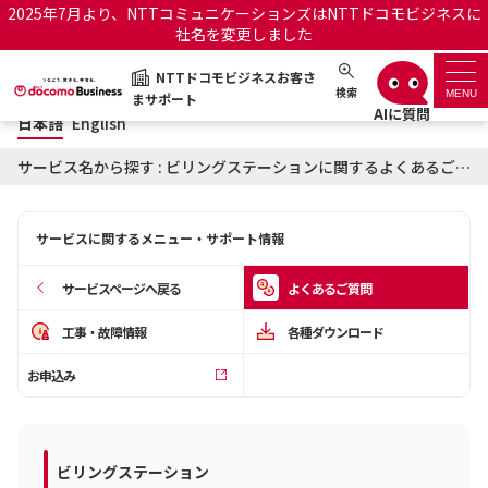
2025年7月より、NTTコミュニケーションズはNTTドコモビジネスに
社名を変更しました
日本語
English
NTTドコモビジネスお客さ
NTTドコモビジネスお客さまサポート
検索
MENU
まサポート
日本語
English
サポートトップ
サービス名から探す : ビリングステーションに関するよくあるご質問
サービス名から探す
サービスに関するメニュー・サポート情報
履歴・お気に入り
サービスページへ戻る
よくあるご質問
お知らせ
サポートサイトの使い方
工事・故障情報
各種ダウンロード
お申込み
工事・故障情報通知サー
OCNのお客さまはこちら
ビス
オフィシャルサイト
ビリングステーション