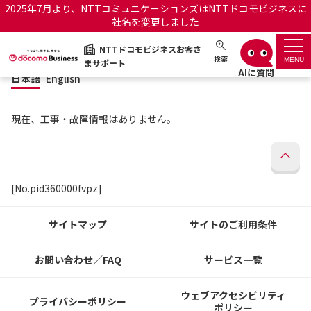
2025年7月より、NTTコミュニケーションズはNTTドコモビジネスに
社名を変更しました
日本語
English
NTTドコモビジネスお客さ
NTTドコモビジネスお客さまサポート
検索
MENU
まサポート
日本語
English
サポートトップ
現在、工事・故障情報はありません。
サービス名から探す
履歴・お気に入り
[No.pid360000fvpz]
お知らせ
サポートサイトの使い方
サイトマップ
サイトのご利用条件
工事・故障情報通知サー
OCNのお客さまはこちら
ビス
お問い合わせ／FAQ
サービス一覧
オフィシャルサイト
ウェブアクセシビリティ
プライバシーポリシー
ポリシー