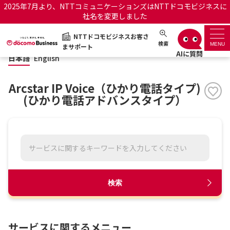
2025年7月より、NTTコミュニケーションズはNTTドコモビジネスに
社名を変更しました
日本語
English
NTTドコモビジネスお客さ
NTTドコモビジネスお客さまサポート
検索
MENU
まサポート
日本語
English
サポートトップ
Arcstar IP Voice（ひかり電話タイプ)
サービス名から探す
(ひかり電話アドバンスタイプ）
履歴・お気に入り
お知らせ
サポートサイトの使い方
工事・故障情報通知サー
OCNのお客さまはこちら
検索
ビス
オフィシャルサイト
サービスに関するメニュー