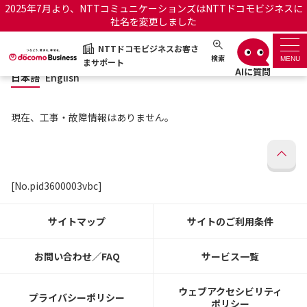
2025年7月より、NTTコミュニケーションズはNTTドコモビジネスに
社名を変更しました
日本語
English
NTTドコモビジネスお客さ
NTTドコモビジネスお客さまサポート
検索
MENU
まサポート
日本語
English
サポートトップ
現在、工事・故障情報はありません。
サービス名から探す
履歴・お気に入り
[No.pid3600003vbc]
お知らせ
サポートサイトの使い方
サイトマップ
サイトのご利用条件
工事・故障情報通知サー
OCNのお客さまはこちら
ビス
お問い合わせ／FAQ
サービス一覧
オフィシャルサイト
ウェブアクセシビリティ
プライバシーポリシー
ポリシー