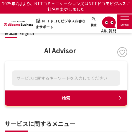
2025年7月より、NTTコミュニケーションズはNTTドコモビジネスに
社名を変更しました
日本語
English
NTTドコモビジネスお客さ
NTTドコモビジネスお客さまサポート
検索
MENU
まサポート
日本語
English
サポートトップ
AI Advisor
サービス名から探す
履歴・お気に入り
お知らせ
サポートサイトの使い方
検索
工事・故障情報通知サー
OCNのお客さまはこちら
ビス
サービスに関するメニュー
オフィシャルサイト