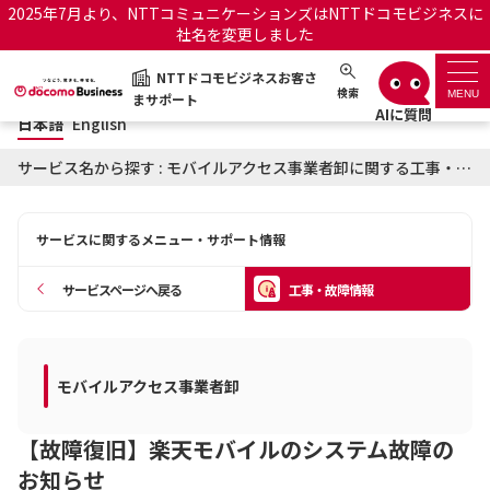
2025年7月より、NTTコミュニケーションズはNTTドコモビジネスに
社名を変更しました
日本語
English
NTTドコモビジネスお客さ
NTTドコモビジネスお客さまサポート
検索
MENU
まサポート
日本語
English
サポートトップ
サービス名から探す : モバイルアクセス事業者卸に関する工事・故障情報
サービス名から探す
サービスに関するメニュー・サポート情報
履歴・お気に入り
サービスページへ戻る
工事・故障情報
お知らせ
サポートサイトの使い方
工事・故障情報通知サー
モバイルアクセス事業者卸
OCNのお客さまはこちら
ビス
【故障復旧】楽天モバイルのシステム故障の
オフィシャルサイト
お知らせ