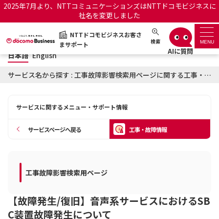
2025年7月より、NTTコミュニケーションズはNTTドコモビジネスに
社名を変更しました
日本語
English
NTTドコモビジネスお客さ
NTTドコモビジネスお客さまサポート
検索
MENU
まサポート
日本語
English
サポートトップ
サービス名から探す : 工事故障影響検索用ページに関する工事・故障情報
サービス名から探す
サービスに関するメニュー・サポート情報
履歴・お気に入り
サービスページへ戻る
工事・故障情報
お知らせ
サポートサイトの使い方
工事・故障情報通知サー
工事故障影響検索用ページ
OCNのお客さまはこちら
ビス
【故障発生/復旧】音声系サービスにおけるSB
オフィシャルサイト
C装置故障発生について