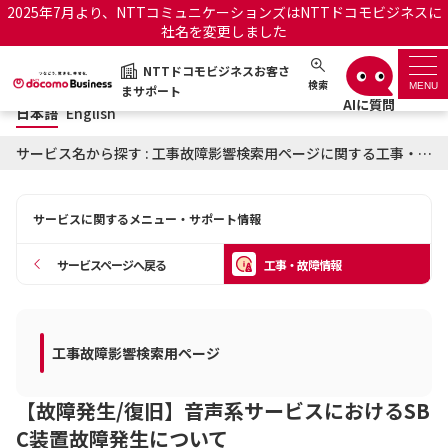
2025年7月より、NTTコミュニケーションズはNTTドコモビジネスに
社名を変更しました
日本語
English
NTTドコモビジネスお客さ
NTTドコモビジネスお客さまサポート
検索
MENU
まサポート
日本語
English
サポートトップ
サービス名から探す : 工事故障影響検索用ページに関する工事・故障情報
サービス名から探す
サービスに関するメニュー・サポート情報
履歴・お気に入り
サービスページへ戻る
工事・故障情報
お知らせ
サポートサイトの使い方
工事・故障情報通知サー
工事故障影響検索用ページ
OCNのお客さまはこちら
ビス
【故障発生/復旧】音声系サービスにおけるSB
オフィシャルサイト
C装置故障発生について