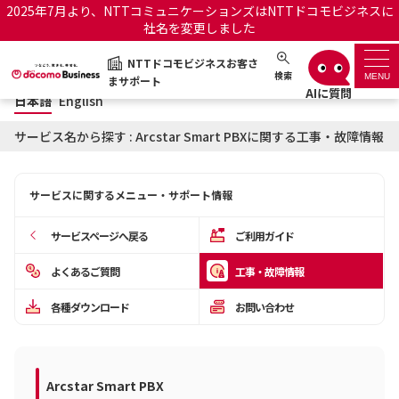
2025年7月より、NTTコミュニケーションズはNTTドコモビジネスに
社名を変更しました
日本語
English
NTTドコモビジネスお客さ
NTTドコモビジネスお客さまサポート
検索
MENU
まサポート
日本語
English
サポートトップ
サービス名から探す : Arcstar Smart PBXに関する工事・故障情報
サービス名から探す
サービスに関するメニュー・サポート情報
履歴・お気に入り
サービスページへ戻る
ご利用ガイド
お知らせ
サポートサイトの使い方
よくあるご質問
工事・故障情報
各種ダウンロード
お問い合わせ
工事・故障情報通知サー
OCNのお客さまはこちら
ビス
オフィシャルサイト
Arcstar Smart PBX