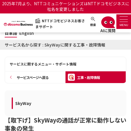
2025年7月より、NTTコミュニケーションズはNTTドコモビジネスに
社名を変更しました
日本語
English
NTTドコモビジネスお客さ
NTTドコモビジネスお客さまサポート
検索
MENU
まサポート
日本語
English
サポートトップ
サービス名から探す : SkyWayに関する工事・故障情報
サービス名から探す
サービスに関するメニュー・サポート情報
履歴・お気に入り
サービスページへ戻る
工事・故障情報
お知らせ
サポートサイトの使い方
工事・故障情報通知サー
SkyWay
OCNのお客さまはこちら
ビス
【取下げ】SkyWayの通話が正常に動作しない
オフィシャルサイト
事象の発生