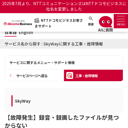
2025年7月より、NTTコミュニケーションズはNTTドコモビジネスに
社名を変更しました
日本語
English
NTTドコモビジネスお客さ
NTTドコモビジネスお客さまサポート
検索
MENU
まサポート
日本語
English
サポートトップ
サービス名から探す : SkyWayに関する工事・故障情報
サービス名から探す
サービスに関するメニュー・サポート情報
履歴・お気に入り
サービスページへ戻る
工事・故障情報
お知らせ
サポートサイトの使い方
工事・故障情報通知サー
SkyWay
OCNのお客さまはこちら
ビス
【故障発生】録音・録画したファイルが見つ
オフィシャルサイト
からない