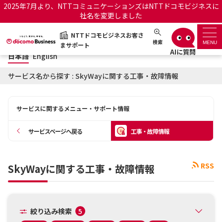
2025年7月より、NTTコミュニケーションズはNTTドコモビジネスに
社名を変更しました
日本語
English
NTTドコモビジネスお客さ
NTTドコモビジネスお客さまサポート
検索
MENU
まサポート
日本語
English
サポートトップ
サービス名から探す : SkyWayに関する工事・故障情報
サービス名から探す
サービスに関するメニュー・サポート情報
履歴・お気に入り
サービスページへ戻る
工事・故障情報
お知らせ
サポートサイトの使い方
RSS
SkyWayに関する工事・故障情報
工事・故障情報通知サー
OCNのお客さまはこちら
ビス
オフィシャルサイト
絞り込み検索
5