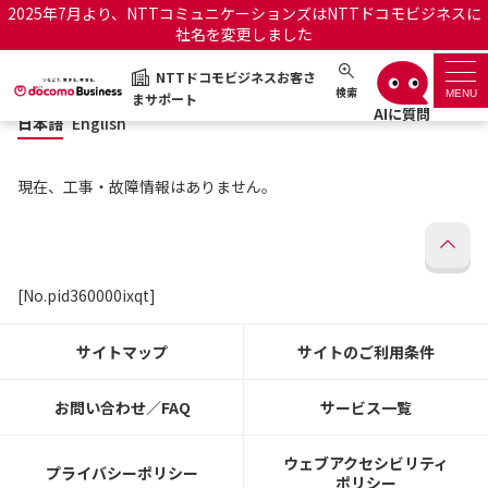
2025年7月より、NTTコミュニケーションズはNTTドコモビジネスに
社名を変更しました
日本語
English
NTTドコモビジネスお客さ
NTTドコモビジネスお客さまサポート
検索
MENU
まサポート
日本語
English
サポートトップ
現在、工事・故障情報はありません。
サービス名から探す
履歴・お気に入り
[No.pid360000ixqt]
お知らせ
サポートサイトの使い方
サイトマップ
サイトのご利用条件
工事・故障情報通知サー
OCNのお客さまはこちら
ビス
お問い合わせ／FAQ
サービス一覧
オフィシャルサイト
ウェブアクセシビリティ
プライバシーポリシー
ポリシー