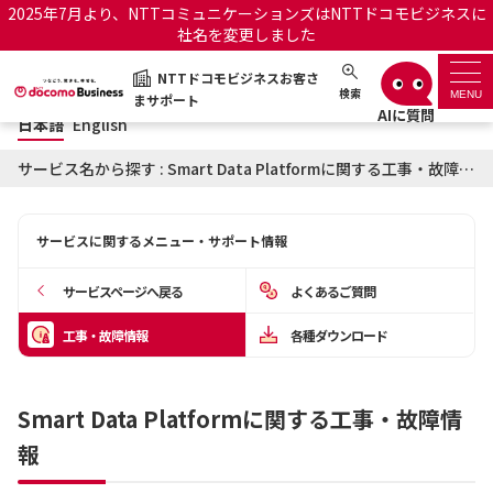
2025年7月より、NTTコミュニケーションズはNTTドコモビジネスに
社名を変更しました
日本語
English
NTTドコモビジネスお客さ
NTTドコモビジネスお客さまサポート
検索
MENU
まサポート
日本語
English
サポートトップ
サービス名から探す : Smart Data Platformに関する工事・故障情報
サービス名から探す
サービスに関するメニュー・サポート情報
履歴・お気に入り
サービスページへ戻る
よくあるご質問
お知らせ
サポートサイトの使い方
工事・故障情報
各種ダウンロード
工事・故障情報通知サー
OCNのお客さまはこちら
ビス
Smart Data Platformに関する工事・故障情
報
オフィシャルサイト