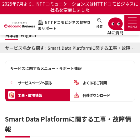
2025年7月より、NTTコミュニケーションズはNTTドコモビジネスに
社名を変更しました
日本語
English
NTTドコモビジネスお客さ
NTTドコモビジネスお客さまサポート
検索
MENU
まサポート
日本語
English
サポートトップ
サービス名から探す : Smart Data Platformに関する工事・故障情報
サービス名から探す
サービスに関するメニュー・サポート情報
履歴・お気に入り
サービスページへ戻る
よくあるご質問
お知らせ
サポートサイトの使い方
工事・故障情報
各種ダウンロード
工事・故障情報通知サー
OCNのお客さまはこちら
ビス
Smart Data Platformに関する工事・故障情
報
オフィシャルサイト