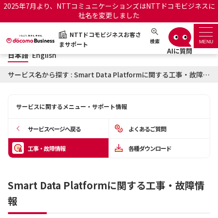
2025年7月より、NTTコミュニケーションズはNTTドコモビジネスに
社名を変更しました
日本語
English
NTTドコモビジネスお客さ
NTTドコモビジネスお客さまサポート
検索
MENU
まサポート
日本語
English
サポートトップ
サービス名から探す : Smart Data Platformに関する工事・故障情報
サービス名から探す
サービスに関するメニュー・サポート情報
履歴・お気に入り
サービスページへ戻る
よくあるご質問
お知らせ
サポートサイトの使い方
工事・故障情報
各種ダウンロード
工事・故障情報通知サー
OCNのお客さまはこちら
ビス
Smart Data Platformに関する工事・故障情
報
オフィシャルサイト