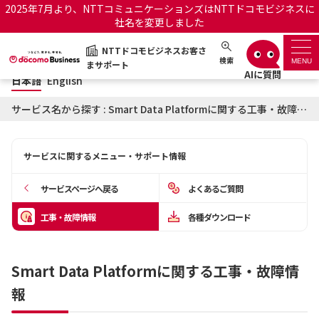
2025年7月より、NTTコミュニケーションズはNTTドコモビジネスに
社名を変更しました
日本語
English
NTTドコモビジネスお客さ
NTTドコモビジネスお客さまサポート
検索
MENU
まサポート
日本語
English
サポートトップ
サービス名から探す : Smart Data Platformに関する工事・故障情報
サービス名から探す
サービスに関するメニュー・サポート情報
履歴・お気に入り
サービスページへ戻る
よくあるご質問
お知らせ
サポートサイトの使い方
工事・故障情報
各種ダウンロード
工事・故障情報通知サー
OCNのお客さまはこちら
ビス
Smart Data Platformに関する工事・故障情
報
オフィシャルサイト