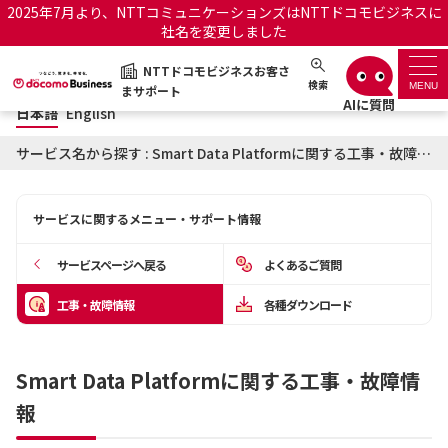
2025年7月より、NTTコミュニケーションズはNTTドコモビジネスに
社名を変更しました
日本語
English
NTTドコモビジネスお客さ
NTTドコモビジネスお客さまサポート
検索
MENU
まサポート
日本語
English
サポートトップ
サービス名から探す : Smart Data Platformに関する工事・故障情報
サービス名から探す
サービスに関するメニュー・サポート情報
履歴・お気に入り
サービスページへ戻る
よくあるご質問
お知らせ
サポートサイトの使い方
工事・故障情報
各種ダウンロード
工事・故障情報通知サー
OCNのお客さまはこちら
ビス
Smart Data Platformに関する工事・故障情
報
オフィシャルサイト