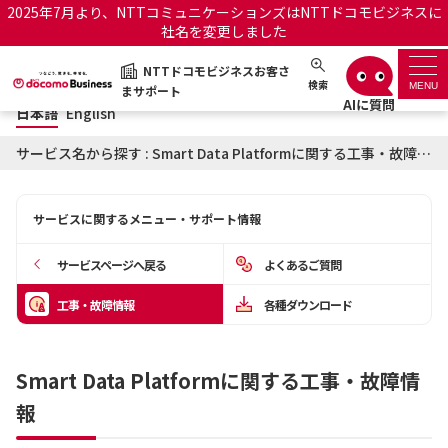
2025年7月より、NTTコミュニケーションズはNTTドコモビジネスに
社名を変更しました
日本語
English
NTTドコモビジネスお客さ
NTTドコモビジネスお客さまサポート
検索
MENU
まサポート
日本語
English
サポートトップ
サービス名から探す : Smart Data Platformに関する工事・故障情報
サービス名から探す
サービスに関するメニュー・サポート情報
履歴・お気に入り
サービスページへ戻る
よくあるご質問
お知らせ
サポートサイトの使い方
工事・故障情報
各種ダウンロード
工事・故障情報通知サー
OCNのお客さまはこちら
ビス
Smart Data Platformに関する工事・故障情
報
オフィシャルサイト