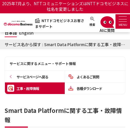
2025年7月より、NTTコミュニケーションズはNTTドコモビジネスに
社名を変更しました
日本語
English
NTTドコモビジネスお客さ
NTTドコモビジネスお客さまサポート
検索
MENU
まサポート
日本語
English
サポートトップ
サービス名から探す : Smart Data Platformに関する工事・故障情報
サービス名から探す
サービスに関するメニュー・サポート情報
履歴・お気に入り
サービスページへ戻る
よくあるご質問
お知らせ
サポートサイトの使い方
工事・故障情報
各種ダウンロード
工事・故障情報通知サー
OCNのお客さまはこちら
ビス
Smart Data Platformに関する工事・故障情
報
オフィシャルサイト