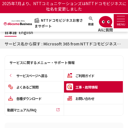
2025年7月より、NTTコミュニケーションズはNTTドコモビジネスに
社名を変更しました
日本語
English
NTTドコモビジネスお客さ
NTTドコモビジネスお客さまサポート
検索
MENU
まサポート
日本語
English
サポートトップ
サービス名から探す : Microsoft 365 from NTTドコモビジネスに関する工事・故障情報
サービス名から探す
サービスに関するメニュー・サポート情報
履歴・お気に入り
サービスページへ戻る
ご利用ガイド
お知らせ
サポートサイトの使い方
よくあるご質問
工事・故障情報
各種ダウンロード
お問い合わせ
工事・故障情報通知サー
OCNのお客さまはこちら
ビス
動画マニュアル/FAQ
オフィシャルサイト