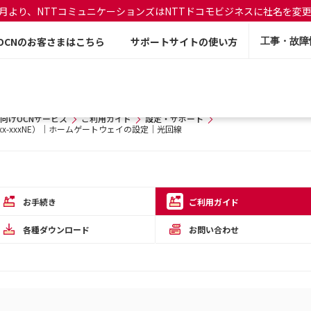
年7月より、NTTコミュニケーションズはNTTドコモビジネスに社名を変
OCNのお客さまはこちら
サポートサイトの使い方
工事・故障
向けOCNサービス
ご利用ガイド
設定・サポート
x-xxxNE）｜ホームゲートウェイの設定｜光回線
お手続き
ご利用ガイド
各種ダウンロード
お問い合わせ