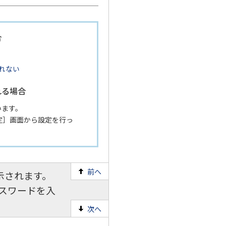
合
れない
れる場合
います。
定］画面から設定を行っ
前へ
示されます。
パスワードを入
次へ