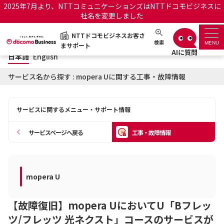
2025年7月より、NTTコミュニケーションズはNTTドコモビジネスに
社名を変更しました
日本語
English
NTTドコモビジネスお客さ
NTTドコモビジネスお客さまサポート
検索
MENU
まサポート
日本語
English
サポートトップ
サービス名から探す : mopera Uに関する工事・故障情報
サービス名から探す
サービスに関するメニュー・サポート情報
履歴・お気に入り
サービスページへ戻る
工事・故障情報
お知らせ
サポートサイトの使い方
工事・故障情報通知サー
mopera U
OCNのお客さまはこちら
ビス
【故障復旧】mopera UにおいてU「Bフレッ
オフィシャルサイト
ツ/フレッツ 光ネクスト」コースのサービスが