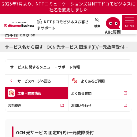
2025年7月より、NTTコミュニケーションズはNTTドコモビジネスに
社名を変更しました
日本語
English
NTTドコモビジネスお客さ
NTTドコモビジネスお客さまサポート
検索
MENU
まサポート
日本語
English
サポートトップ
サービス名から探す : OCN 光サービス 固定IP(F)/一元故障受付に関する工事・故障情報
サービス名から探す
サービスに関するメニュー・サポート情報
履歴・お気に入り
サービスページへ戻る
よくあるご質問
お知らせ
サポートサイトの使い方
工事・故障情報
よくある質問
お手続き
お問い合わせ
工事・故障情報通知サー
OCNのお客さまはこちら
ビス
オフィシャルサイト
OCN 光サービス 固定IP(F)/一元故障受付