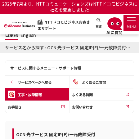
2025年7月より、NTTコミュニケーションズはNTTドコモビジネスに
社名を変更しました
日本語
English
NTTドコモビジネスお客さ
NTTドコモビジネスお客さまサポート
検索
MENU
まサポート
日本語
English
サポートトップ
サービス名から探す : OCN 光サービス 固定IP(F)/一元故障受付に関する工事・故障情報
サービス名から探す
サービスに関するメニュー・サポート情報
履歴・お気に入り
サービスページへ戻る
よくあるご質問
お知らせ
サポートサイトの使い方
工事・故障情報
よくある質問
お手続き
お問い合わせ
工事・故障情報通知サー
OCNのお客さまはこちら
ビス
オフィシャルサイト
OCN 光サービス 固定IP(F)/一元故障受付