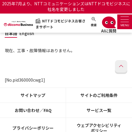
2025年7月より、NTTコミュニケーションズはNTTドコモビジネスに
社名を変更しました
日本語
English
NTTドコモビジネスお客さ
NTTドコモビジネスお客さまサポート
検索
MENU
まサポート
日本語
English
サポートトップ
現在、工事・故障情報はありません。
サービス名から探す
履歴・お気に入り
[No.pid360000cwg1]
お知らせ
サポートサイトの使い方
サイトマップ
サイトのご利用条件
工事・故障情報通知サー
OCNのお客さまはこちら
ビス
お問い合わせ／FAQ
サービス一覧
オフィシャルサイト
ウェブアクセシビリティ
プライバシーポリシー
ポリシー