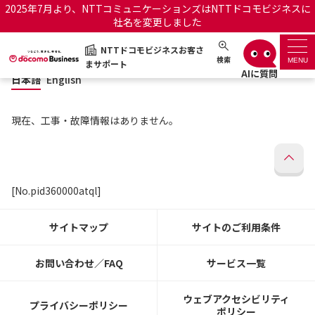
2025年7月より、NTTコミュニケーションズはNTTドコモビジネスに
社名を変更しました
日本語
English
NTTドコモビジネスお客さ
NTTドコモビジネスお客さまサポート
検索
MENU
まサポート
日本語
English
サポートトップ
現在、工事・故障情報はありません。
サービス名から探す
履歴・お気に入り
[No.pid360000atql]
お知らせ
サポートサイトの使い方
サイトマップ
サイトのご利用条件
工事・故障情報通知サー
OCNのお客さまはこちら
ビス
お問い合わせ／FAQ
サービス一覧
オフィシャルサイト
ウェブアクセシビリティ
プライバシーポリシー
ポリシー