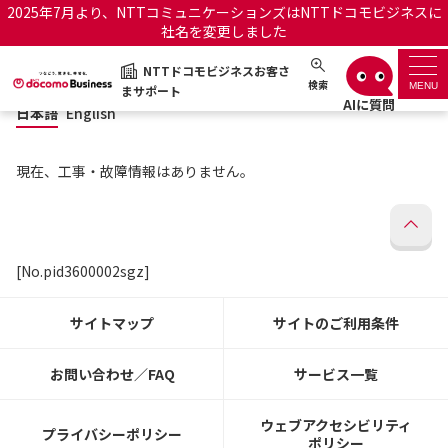
2025年7月より、NTTコミュニケーションズはNTTドコモビジネスに
社名を変更しました
日本語
English
NTTドコモビジネスお客さ
NTTドコモビジネスお客さまサポート
検索
MENU
まサポート
日本語
English
サポートトップ
現在、工事・故障情報はありません。
サービス名から探す
履歴・お気に入り
[No.pid3600002sgz]
お知らせ
サポートサイトの使い方
サイトマップ
サイトのご利用条件
工事・故障情報通知サー
OCNのお客さまはこちら
ビス
お問い合わせ／FAQ
サービス一覧
オフィシャルサイト
ウェブアクセシビリティ
プライバシーポリシー
ポリシー