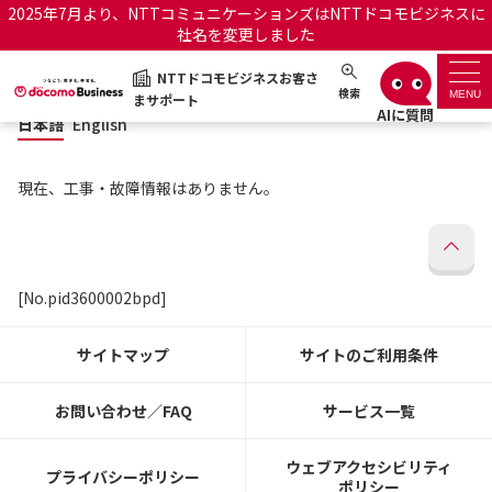
2025年7月より、NTTコミュニケーションズはNTTドコモビジネスに
社名を変更しました
日本語
English
NTTドコモビジネスお客さ
NTTドコモビジネスお客さまサポート
検索
MENU
まサポート
日本語
English
サポートトップ
現在、工事・故障情報はありません。
サービス名から探す
履歴・お気に入り
[No.pid3600002bpd]
お知らせ
サポートサイトの使い方
サイトマップ
サイトのご利用条件
工事・故障情報通知サー
OCNのお客さまはこちら
ビス
お問い合わせ／FAQ
サービス一覧
オフィシャルサイト
ウェブアクセシビリティ
プライバシーポリシー
ポリシー