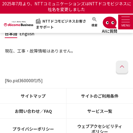
2025年7月より、NTTコミュニケーションズはNTTドコモビジネスに
社名を変更しました
日本語
English
NTTドコモビジネスお客さ
NTTドコモビジネスお客さまサポート
検索
MENU
まサポート
日本語
English
サポートトップ
現在、工事・故障情報はありません。
サービス名から探す
履歴・お気に入り
[No.pid360000f1f5]
お知らせ
サポートサイトの使い方
サイトマップ
サイトのご利用条件
工事・故障情報通知サー
OCNのお客さまはこちら
ビス
お問い合わせ／FAQ
サービス一覧
オフィシャルサイト
ウェブアクセシビリティ
プライバシーポリシー
ポリシー